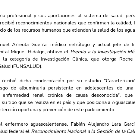
ria profesional y sus aportaciones al sistema de salud, per
ecibió reconocimientos nacionales que confirman la calidad, l
vicio de los recursos humanos que atienden la salud de los agu
nuel Arreola Guerra, médico nefrólogo y actual jefe de Inv
ital Miguel Hidalgo, obtuvo el 
Premio a la Investigación Mé
 la categoría de Investigación Clínica, que otorga Roche 
 Salud (FUNSALUD).
recibió dicha condecoración por su estudio "Caracterizació
esgo de albuminuria persistente en adolescentes de una 
e enfermedad renal crónica de causa desconocida", que 
 su tipo que se realiza en el país y que posiciona a Aguascali
etección oportuna y prevención de este padecimiento.
l enfermero aguascalentense, Fabián Alejandro Lara García
lud federal el 
Reconocimiento Nacional a la Gestión de la Cali