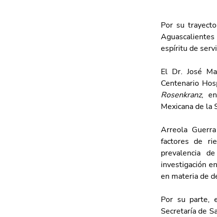
Por su trayecto
Aguascalientes r
espíritu de ser
El Dr. José Ma
Centenario Hosp
Rosenkranz
, en
Mexicana de la
Arreola Guerra 
factores de ri
prevalencia d
investigación en
en materia de d
Por su parte, e
Secretaría de Sa