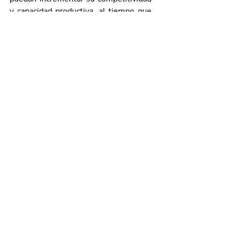
y capacidad productiva, al tiempo que 
aumentan sus ingresos y la posibilidad 
de ampliar su plantilla laboral.
Galería de imágenes