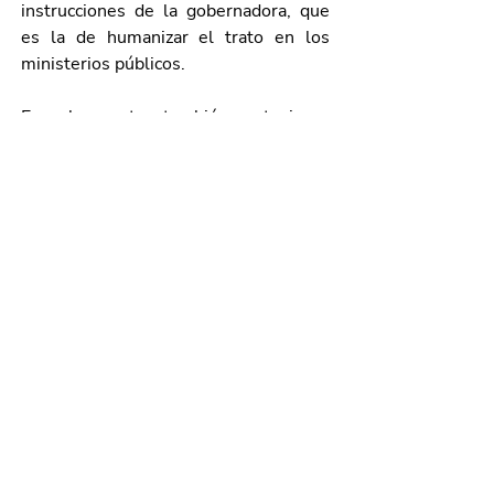
instrucciones de la gobernadora, que 
es la de humanizar el trato en los 
ministerios públicos.
En el evento también estuvieron 
presentes el general de Brigada 
Diplomado de Estado Mayor, Rubén 
Barraza Rodríguez; el inspector en jefe 
David Ramírez Piñón, director general 
de la Guardia Nacional en 
Aguascalientes; presidentes 
municipales de Aguascalientes, 
Leonardo Montañez; de Cosío, Enrique 
Delgado; de Pabellón de Arteaga, 
Humberto Ambriz; Javier Rivera 
Luévano, de Rincón de Romos; Leticia 
Olivares, de Tepezalá; Daniel Romo, 
del municipio de Calvillo; y Cézar 
Pedroza, presidente municipal de El 