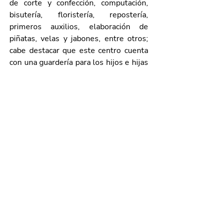
de corte y confección, computación, 
bisutería, floristería, repostería, 
primeros auxilios, elaboración de 
piñatas, velas y jabones, entre otros; 
cabe destacar que este centro cuenta 
con una guardería para los hijos e hijas 
de las alumnas, mientras ellas 
estudian.
Las interesadas pueden acudir a las 
oficinas del CAIM, que se ubican en 
Av. Ayuntamiento No. 314, Barrio del 
Encino, de lunes a viernes en un 
horario de 8:00 a.m. a 3:00 p.m.; o 
bien, comunicarse al teléfono 449 918 
33 40 para solicitar más información.