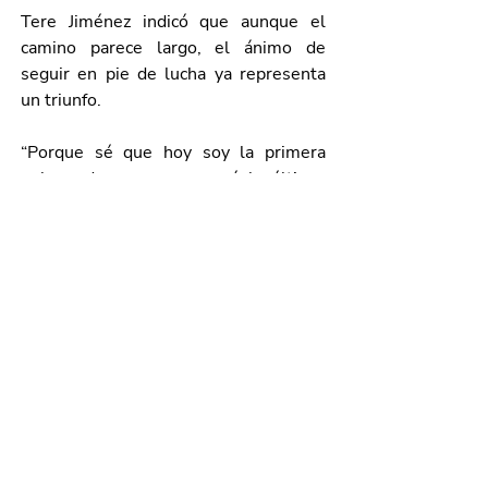
Tere Jiménez indicó que aunque el 
camino parece largo, el ánimo de 
seguir en pie de lucha ya representa 
un triunfo. 
“Porque sé que hoy soy la primera 
gobernadora, pero no seré la última; 
quiero que vengan muchas más. Sé 
que juntas, en pie de lucha, 
llegaremos más lejos”, concluyó.
Galería de imágenes