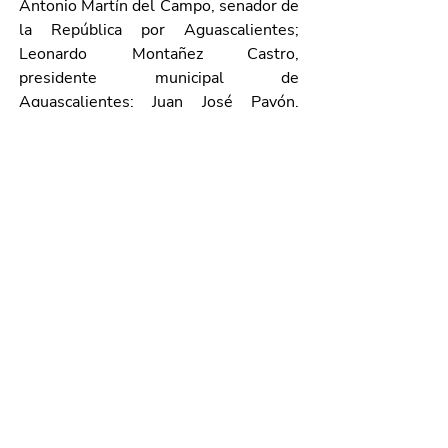
Antonio Martín del Campo, senador de 
la República por Aguascalientes; 
Leonardo Montañez Castro, 
presidente municipal de 
Aguascalientes; Juan José Pavón, 
director general del Sistema de 
Financiamiento de Aguascalientes; 
Ana María Macías Juárez, 
representante del Consejo Consultivo 
Nacional del CCME; Elvia Alicia Jaime 
García, vicepresidenta de Foros y 
Congresos con Perspectiva de Género 
del CCME nacional, y Patricia Martínez, 
vicepresidenta de Comisiones del 
CCME Nacional. 