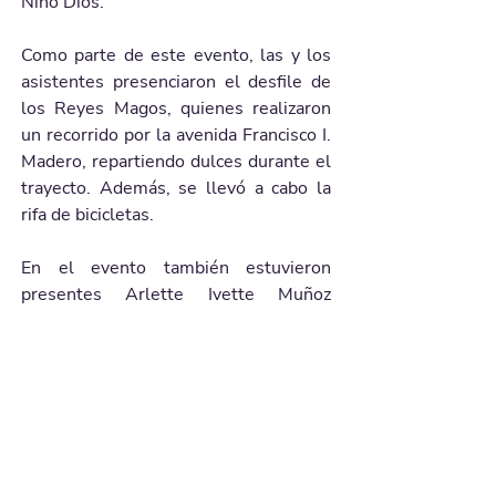
Niño Dios.
Como parte de este evento, las y los 
asistentes presenciaron el desfile de 
los Reyes Magos, quienes realizaron 
un recorrido por la avenida Francisco I. 
Madero, repartiendo dulces durante el 
trayecto. Además, se llevó a cabo la 
rifa de bicicletas.
En el evento también estuvieron 
presentes Arlette Ivette Muñoz 
Cervantes, Alma Hilda Medina Macías, 
Salvador Alcalá Durán, Rodrigo 
Cervantes y Omar Alejandro Valdés 
Reyes, diputados locales; Elizabeth 
Martínez Álvarez, diputada federal; 
Norma Adela Guel Saldívar, secretaria 
de la Familia; Héctor Castorena 