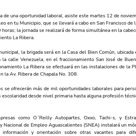
a de una oportunidad laboral, asiste este martes 12 de noviem
eo en tu Municipio, que se llevará a cabo en San Francisco de 
 horas; la jornada se realizará de forma simultánea en la cabec
iento La Ribera.
unicipal, la brigada será en la Casa del Bien Común, ubicada 
n la calle Venezuela, en el fraccionamiento San José de Buena
onamiento La Ribera se efectuará en las instalaciones de la P
en la Av. Ribera de Chapala No. 308. 
 se ofrecerán más de mil oportunidades laborales para pers
 escolaridad desde nivel primaria hasta alguna profesión técnica
mpresas como O´Reilly Autopartes, Oxxo, Tachi-s, y Estrat
l y Nacional de Empleo Aguascalientes (SNEA) instalará un mód
 información y orientación sobre otras vacantes para difer