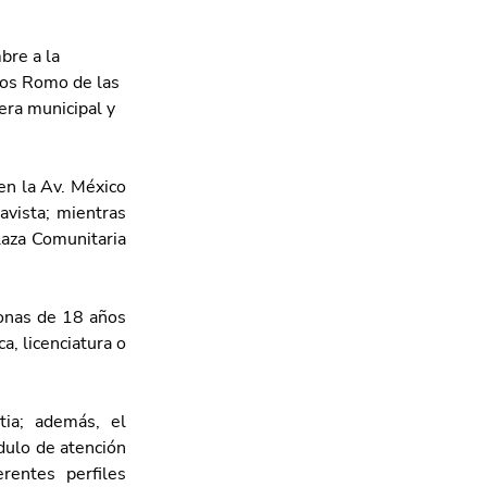
bre a la 
los Romo de las 
era municipal y 
en la Av. México 
vista; mientras 
laza Comunitaria 
onas de 18 años 
, licenciatura o 
ia; además, el 
ulo de atención 
entes perfiles 