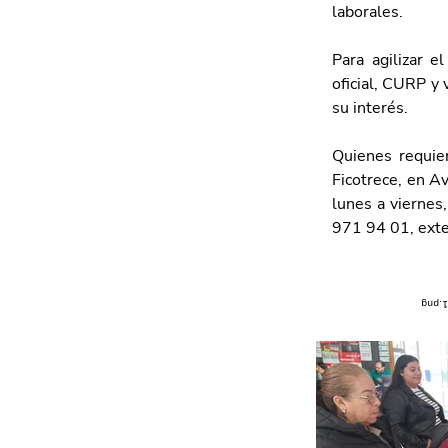
laborales.
Para agilizar e
oficial, CURP y 
su interés.
Quienes requie
Ficotrece, en A
lunes a viernes,
971 94 01, ext