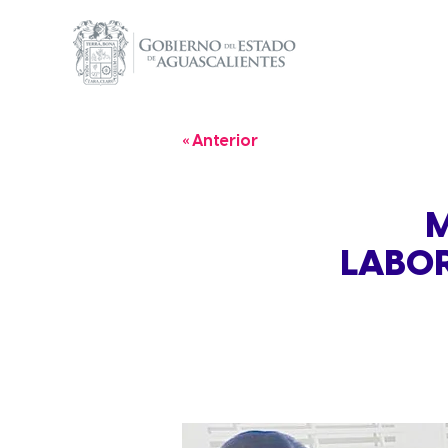
« Anterior
M
LABOR