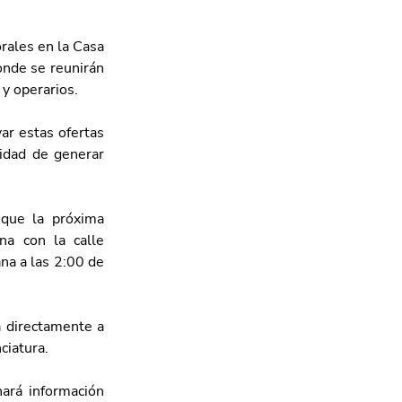
ales en la Casa 
onde se reunirán 
y operarios. 
r estas ofertas 
idad de generar 
El Servicio Estatal y Nacional de Empleo Aguascalientes (SNEA) detalló que la próxima 
a con la calle 
na a las 2:00 de 
 directamente a 
ciatura. 
rá información 