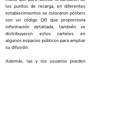
los puntos de recarga, en diferentes 
establecimientos se colocaron pósters 
con un código QR que proporciona 
información detallada; también se 
distribuyeron estos carteles en 
algunos espacios públicos para ampliar 
su difusión.
Además, las y los usuarios pueden 
interactuar con el asistente virtual 
YoBot, enviando un  mensaje vía 
WhatsApp al 449 911 82 94 para 
conocer su saldo y los movimientos 
que realizan con esta tarjeta.