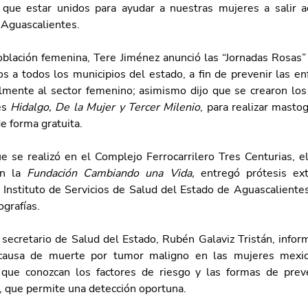
ue estar unidos para ayudar a nuestras mujeres a salir ade
Aguascalientes.
oblación femenina, Tere Jiménez anunció las “Jornadas Rosas” p
os a todos los municipios del estado, a fin de prevenir las e
almente al sector femenino; asimismo dijo que se crearon los
es 
Hidalgo, De la Mujer y Tercer Milenio
, para realizar mastog
e forma gratuita.
e se realizó en el Complejo Ferrocarrilero Tres Centurias, el 
on la 
Fundación Cambiando una Vida, 
entregó prótesis ext
 Instituto de Servicios de Salud del Estado de Aguascalientes
grafías.
 secretario de Salud del Estado, Rubén Galaviz Tristán, infor
causa de muerte por tumor maligno en las mujeres mexica
 que conozcan los factores de riesgo y las formas de preve
, que permite una detección oportuna.