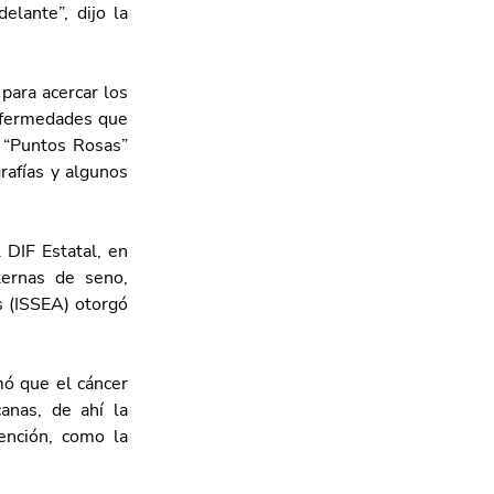
lante”, dijo la 
ara acercar los 
nfermedades que 
 “Puntos Rosas” 
rafías y algunos 
DIF Estatal, en 
ernas de seno, 
 (ISSEA) otorgó 
mó que el cáncer 
nas, de ahí la 
nción, como la 