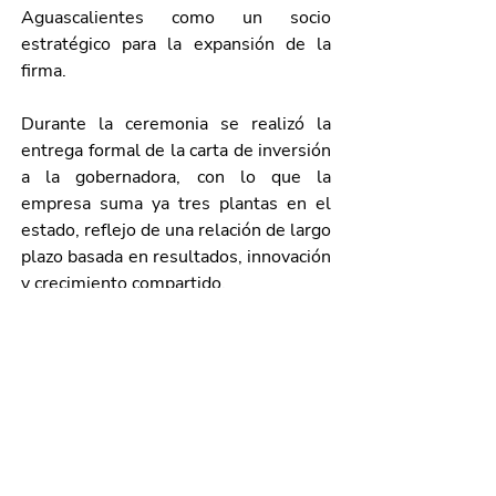
Aguascalientes como un socio 
estratégico para la expansión de la 
firma. 
Durante la ceremonia se realizó la 
entrega formal de la carta de inversión 
a la gobernadora, con lo que la 
empresa suma ya tres plantas en el 
estado, reflejo de una relación de largo 
plazo basada en resultados, innovación 
y crecimiento compartido.
En el evento también estuvieron 
presentes Margarita Gallegos Soto, 
presidenta municipal de San Francisco 
de los Romo; Salvador Alcalá Durán, 
presidente de la Comisión de 
Desarrollo Económico, Fomento 