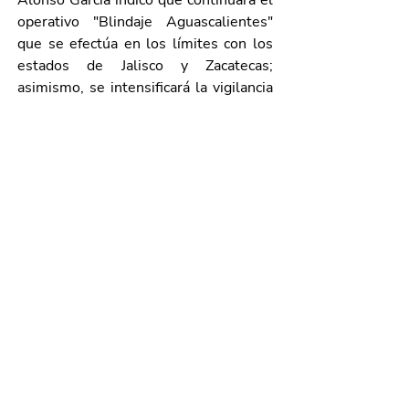
Alonso García indicó que continuará el 
operativo "Blindaje Aguascalientes" 
que se efectúa en los límites con los 
estados de Jalisco y Zacatecas; 
asimismo, se intensificará la vigilancia 
en las diferentes Puertas de Acceso 
que se ubican en las fronteras de la 
entidad.
Galería de imágenes