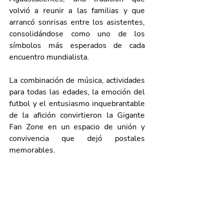
volvió a reunir a las familias y que 
arrancó sonrisas entre los asistentes, 
consolidándose como uno de los 
símbolos más esperados de cada 
encuentro mundialista.
La combinación de música, actividades 
para todas las edades, la emoción del 
futbol y el entusiasmo inquebrantable 
de la afición convirtieron la Gigante 
Fan Zone en un espacio de unión y 
convivencia que dejó postales 
memorables.
Así, Plaza Patria fue el escenario de 
una jornada inolvidable que confirmó 
que, cuando juega México, el corazón 
de Aguascalientes late con más fuerza, 