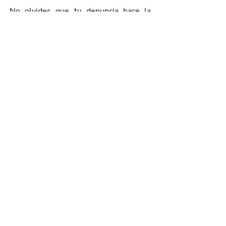
No olvides que tu denuncia hace la 
diferencia.
Galería de imágenes