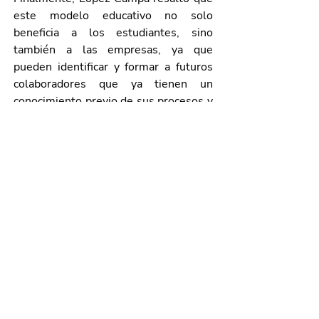
este modelo educativo no solo 
beneficia a los estudiantes, sino 
también a las empresas, ya que 
pueden identificar y formar a futuros 
colaboradores que ya tienen un 
conocimiento previo de sus procesos y 
cultura organizacional. De esta 
manera, dijo, se impulsa el desarrollo 
profesional de los jóvenes y se mejora 
la competitividad de las empresas.
Galería de imágenes