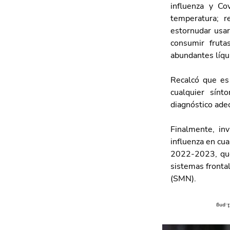
influenza y Co
temperatura; re
estornudar usar
consumir frut
abundantes líqu
Recalcó que es
cualquier sínt
diagnóstico ade
Finalmente, in
influenza en cua
2022-2023, que
sistemas frontal
(SMN).