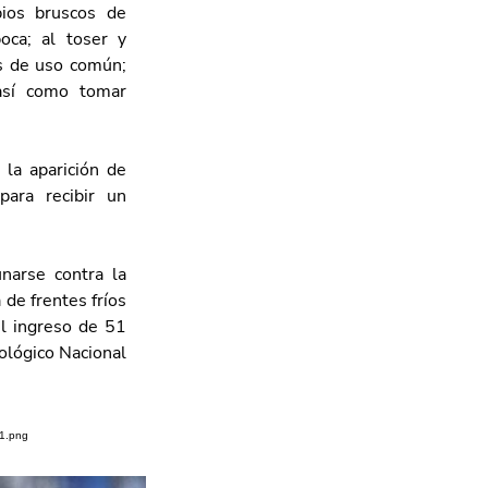
ios bruscos de 
oca; al toser y 
s de uso común; 
sí como tomar 
a aparición de 
ara recibir un 
arse contra la 
de frentes fríos 
 ingreso de 51 
ológico Nacional 