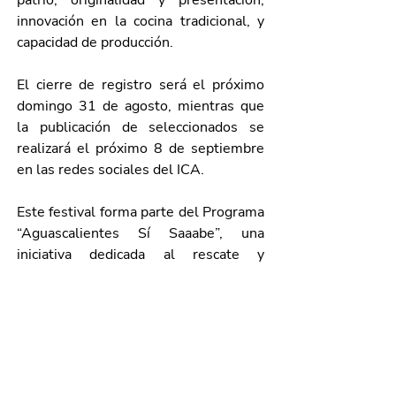
patrio; originalidad y presentación; 
innovación en la cocina tradicional, y 
capacidad de producción.
El cierre de registro será el próximo 
domingo 31 de agosto, mientras que 
la publicación de seleccionados se 
realizará el próximo 8 de septiembre 
en las redes sociales del ICA.
Este festival forma parte del Programa 
“Aguascalientes Sí Saaabe”, una 
iniciativa dedicada al rescate y 
promoción de la cocina patrimonial del 
estado, en esta ocasión enfocada en la 
cocina de celebraciones.
Para más información, llama al 449 
910 20 10, extensión 4077, de lunes 