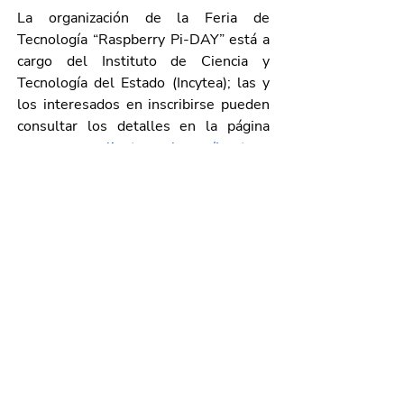
La organización de la Feria de 
Tecnología “Raspberry Pi-DAY” está a 
cargo del Instituto de Ciencia y 
Tecnología del Estado (Incytea); las y 
los interesados en inscribirse pueden 
consultar los detalles en la página 
www.aguascalientes.gob.mex/Incytea
; 
o bien, comunicarse al teléfono 070 o 
al 449 978 03 38, extensiones 7144 
y 7138.
Galería de imágenes