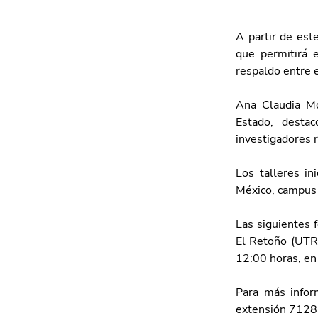
A partir de este
que permitirá e
respaldo entre e
Ana Claudia Mor
Estado, destac
investigadores r
Los talleres in
México, campus
Las siguientes 
El Retoño (UTR)
12:00 horas, e
Para más infor
extensión 7128.