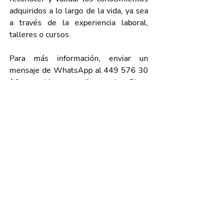
adquiridos a lo largo de la vida, ya sea 
a través de la experiencia laboral, 
talleres o cursos.
Para más información, enviar un 
mensaje de WhatsApp al 449 576 30 
06, o bien, acudir a la Plaza 
Comunitaria más cercana a su 
domicilio.
Galería de imágenes