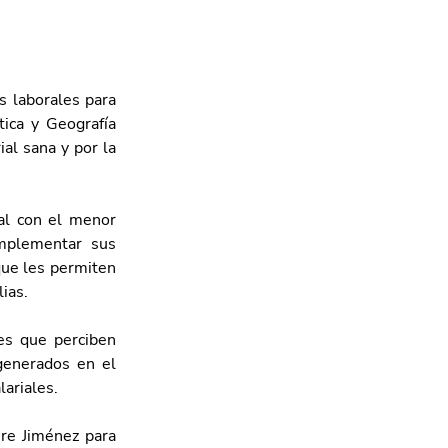
 laborales para 
ica y Geografía 
al sana y por la 
al con el menor 
mplementar sus 
ue les permiten 
ias.
es que perciben 
enerados en el 
ariales.
re Jiménez para 