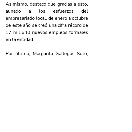
Asimismo, destacó que gracias a esto, 
aunado a los esfuerzos del 
empresariado local, de enero a octubre 
de este año se creó una cifra récord de 
17 mil 640 nuevos empleos formales 
en la entidad.
Por último, Margarita Gallegos Soto, 
presidenta municipal de San Francisco 
de los Romo, sostuvo que el 
establecimiento de empresas como la 
que hoy se inauguró en su municipio, 
contribuyen a mejorar la calidad de 
vida de sus habitantes; de igual forma, 
reconoció la labor y las gestiones de la 
gobernadora Tere Jiménez para atraer 
nuevas inversiones a la entidad; 
“gracias a ello, hoy San Pancho es un 
importante polo de oportunidades 