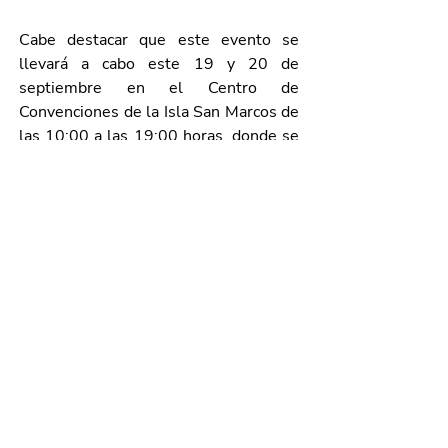
Cabe destacar que este evento se 
llevará a cabo este 19 y 20 de 
septiembre en el Centro de 
Convenciones de la Isla San Marcos de 
las 10:00 a las 19:00 horas, donde se 
estima confirmar alrededor de 300 
citas de negocio con compradores; 
además de que habrá conferencias, 
talleres y asesorías a cargo de 
expertos destacados en el sector 
industrial.
En el evento inaugural también 
estuvieron presentes Armando 
Gómez, vicepresidente del Grupo 
Tachi-s Latinoamérica; Irma Patricia 
Muñoz de León, presidenta del 