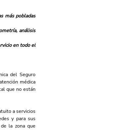
as más pobladas 
metría, análisis 
vicio en todo el 
ica del Seguro 
atención médica 
tal que no están 
ito a servicios 
edes y para sus 
 de la zona que 