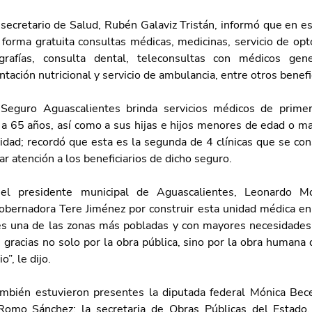
 secretario de Salud, Rubén Galaviz Tristán, informó que en est
forma gratuita consultas médicas, medicinas, servicio de opto
ografías, consulta dental, teleconsultas con médicos gener
entación nutricional y servicio de ambulancia, entre otros benefi
 Seguro Aguascalientes brinda servicios médicos de primer 
a 65 años, así como a sus hijas e hijos menores de edad o ma
idad; recordó que esta es la segunda de 4 clínicas que se con
ar atención a los beneficiarios de dicho seguro.
el presidente municipal de Aguascalientes, Leonardo Mo
gobernadora Tere Jiménez por construir esta unidad médica en e
es una de las zonas más pobladas y con mayores necesidades 
 gracias no solo por la obra pública, sino por la obra humana
”, le dijo.
mbién estuvieron presentes la diputada federal Mónica Becer
Romo Sánchez; la secretaria de Obras Públicas del Estado,