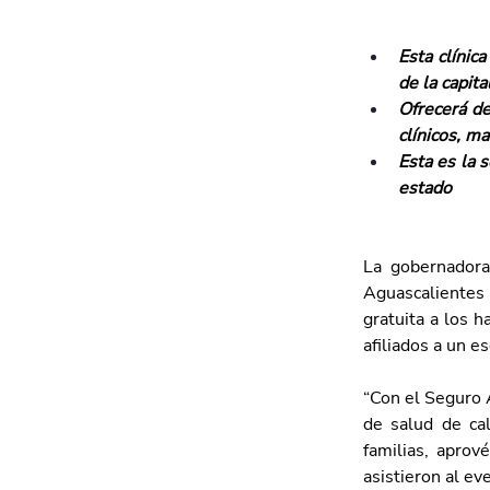
Esta clínic
de la capita
Ofrecerá de
clínicos, m
Esta es la 
estado
La gobernadora
Aguascalientes 
gratuita a los h
afiliados a un e
“Con el Seguro 
de salud de cal
familias, aprov
asistieron al ev