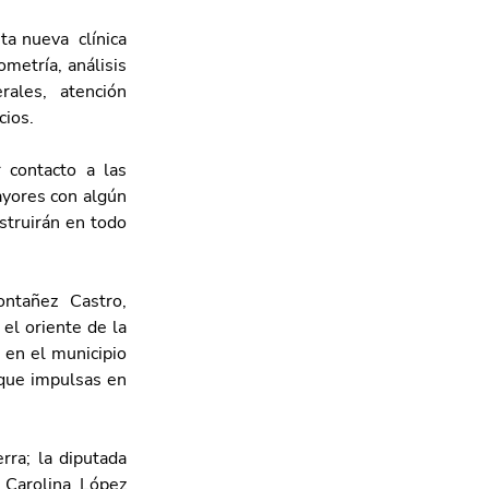
a nueva  clínica 
metría, análisis 
ales, atención 
cios. 
contacto a las 
yores con algún 
struirán en todo 
ntañez Castro, 
l oriente de la 
en el municipio 
 que impulsas en 
ra; la diputada 
 Carolina López 