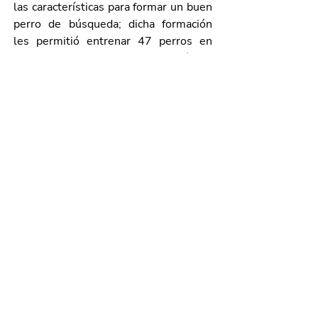
las características para formar un buen 
perro de búsqueda; dicha formación 
les permitió entrenar 47 perros en 
estas condiciones para la detección de 
narcóticos, papel moneda y armas. 
Al término del curso, los participantes 
recibieron su certificación como 
instructores; en esta capacitación 
también estuvieron elementos de la 
Marina Armada de México, de la 
Policía Municipal de Puebla, de Chile, 
Colombia, Venezuela, Puerto Rico y 
Perú, entre otros lugares.
Galería de imágenes