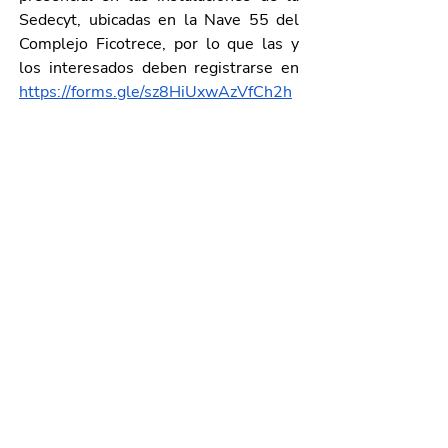
Sedecyt, ubicadas en la Nave 55 del 
Complejo Ficotrece, por lo que las y 
los interesados deben registrarse en 
https://forms.gle/sz8HiUxwAzVfCh2h
9
 para asegurar su lugar, pues el cupo 
es limitado; para mayores informes 
comunicarse al teléfono 449 910 
2611 extensión 1695.
Galería de imágenes