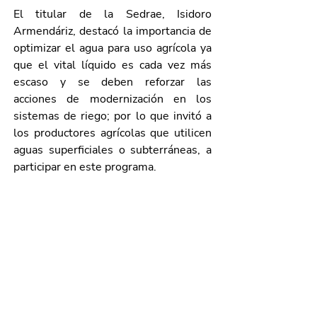
El titular de la Sedrae, Isidoro 
Armendáriz, destacó la importancia de 
optimizar el agua para uso agrícola ya 
que el vital líquido es cada vez más 
escaso y se deben reforzar las 
acciones de modernización en los 
sistemas de riego; por lo que invitó a 
los productores agrícolas que utilicen 
aguas superficiales o subterráneas, a 
participar en este programa.
Para consultar los detalles de la 
convocatoria, las y los interesados se 
pueden comunicar al teléfono 449 
910 25 95 extensiones 5851, 5808 y 
2604, o bien ingresar a 
www.agsdigital.com.mx
.