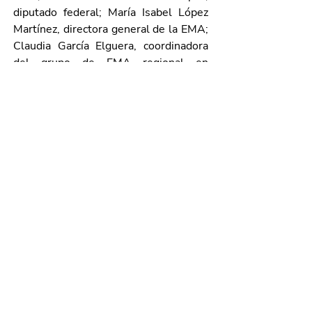
diputado federal; María Isabel López 
Martínez, directora general de la EMA; 
Claudia García Elguera, coordinadora 
del grupo de EMA regional en 
Aguascalientes; y Alejandro Medrano 
Montoya, coordinador de laboratorios 
de metrología de CIATEQ.
Galería de imágenes