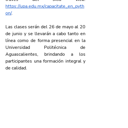
https://upa.edu.mx/capacitate_en_pyth
on/
.
Las clases serán del 26 de mayo al 20 
de junio y se llevarán a cabo tanto en 
línea como de forma presencial en la 
Universidad Politécnica de 
Aguascalientes, brindando a los 
participantes una formación integral y 
de calidad.
Para mayores informes, comunicarse 
al 449 442 14 00, en un horario de 
atención de las 8:00 de la mañana a 
las 3:30 de la tarde. 