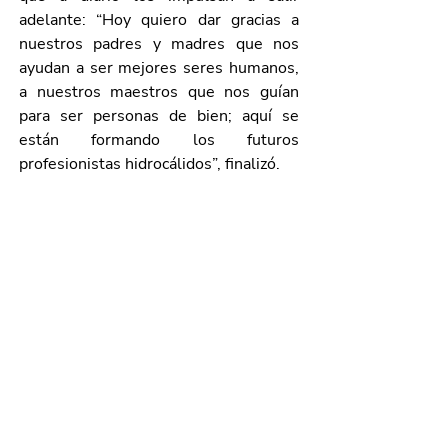
adelante: “Hoy quiero dar gracias a 
nuestros padres y madres que nos 
ayudan a ser mejores seres humanos, 
a nuestros maestros que nos guían 
para ser personas de bien; aquí se 
están formando los futuros 
profesionistas hidrocálidos”, finalizó. 
Durante el evento estuvieron 
presentes funcionarios municipales y 
estatales, así como docentes, personal 
administrativo, padres de familia y 
alumnos del plantel. 
Galería de imágenes