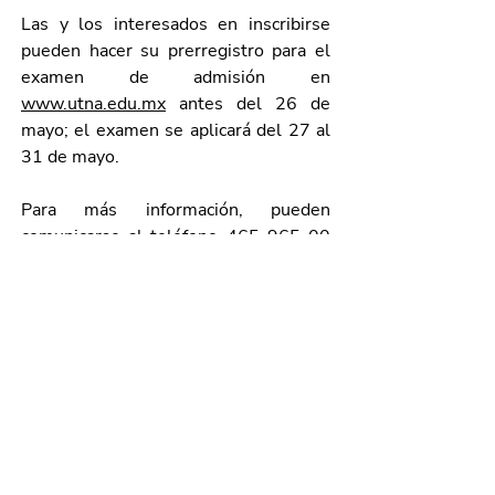
Las y los interesados en inscribirse 
pueden hacer su prerregistro para el 
examen de admisión en 
www.utna.edu.mx
 antes del 26 de 
mayo; el examen se aplicará del 27 al 
31 de mayo. 
Para más información, pueden 
comunicarse al teléfono 465 965 00 
30 extensiones 601 y 603, a la 
Dirección de Promoción y 
Comunicación; con un horario de 
atención de lunes a viernes de las 
8:00 a las 16:00 horas.
Galería de imágenes