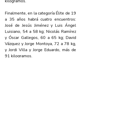
kilogramos.
Finalmente, en la categoría Élite de 19 
a 35 años habrá cuatro encuentros: 
José de Jesús Jiménez y Luis Ángel 
Luisiano, 54 a 58 kg; Nicolás Ramírez 
y Óscar Gallegos, 60 a 65 kg; David 
Vázquez y Jorge Montoya, 72 a 78 kg, 
y Jordi Villa y Jorge Eduardo, más de 
91 kilogramos.
Cabe mencionar que una vez 
obtenidos los 17 ganadores, se pasará 
a seleccionar al boxeador número 18 
de entre los participantes que no 
ganaron su combate, pero dieron una 
buena batalla; para ello, un jurado 
conformado por jueces pertenecientes 
a la Comisión de Box Municipal 