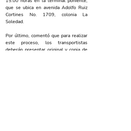
15:00 horas en la terminal poniente, 
que se ubica en avenida Adolfo Ruiz 
Cortines No. 1709, colonia La 
Soledad. 
Por último, comentó que para realizar 
este proceso, los transportistas 
deberán presentar original y copia de 
los siguientes documentos vigentes: 
tarjeta de circulación del vehículo; 
verificación ambiental (en caso de que 
la unidad esté obligada a realizar ese 
trámite); identificación oficial del 
concesionario; tarjetón del operador; y 
pago de la revista vehicular. Además 
de proporcionar copia simple del 
formato de revista vehicular del año 
anterior y de la actual póliza de seguro 
o equivalente.