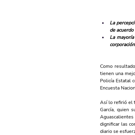
La percepci
de acuerdo
La mayoría 
corporación
Como resultado 
tienen una mejo
Policía Estatal 
Encuesta Nacion
Así lo refirió e
García, quien s
Aguascalientes
dignificar las c
diario se esfuer