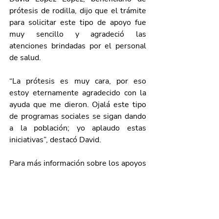
prótesis de rodilla, dijo que el trámite 
para solicitar este tipo de apoyo fue 
muy sencillo y agradeció las 
atenciones brindadas por el personal 
de salud. 
“La prótesis es muy cara, por eso 
estoy eternamente agradecido con la 
ayuda que me dieron. Ojalá este tipo 
de programas sociales se sigan dando 
a la población; yo aplaudo estas 
iniciativas”, destacó David. 
Para más información sobre los apoyos 
que maneja el IBPEA, comunicarse al 
teléfono 449 201 01 11, o acudir 
directamente a las oficinas ubicadas en 
Av. Convención de 1914 Pte. No. 110, 