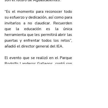
son el futuro de Aguascalientes. 
“Es el momento para reconocer todo 
su esfuerzo y dedicación, así como para 
invitarlos a no claudicar. Recuerden 
que la educación es la única 
herramienta que les permitirá abrir las 
puertas y enfrentar todos los retos”, 
añadió el director general del IEA. 
El evento que se realizó en el Parque 
Rodolfo Landeros Gallegos, contó con 
la presencia de autoridades estatales; 
directivos y administrativos de 
diversas escuelas; así como 
estudiantes de  educación media 
superior. 