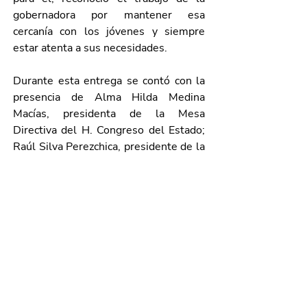
gobernadora por mantener esa 
cercanía con los jóvenes y siempre 
estar atenta a sus necesidades.
Durante esta entrega se contó con la 
presencia de Alma Hilda Medina 
Macías, presidenta de la Mesa 
Directiva del H. Congreso del Estado; 
Raúl Silva Perezchica, presidente de la 
Comisión de Educación y Cultura del 
H. Congreso del Estado; Lorena 
Martínez Rodríguez, directora general 
del IEA; Rita Sofía Yelena Castañeda 
Casas, beneficiaria; así como alumnas 
y alumnos beneficiados.