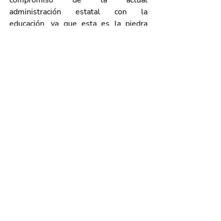
compromiso de la actual 
administración estatal con la 
educación, ya que esta es la piedra 
angular de las sociedades pacíficas, 
prósperas y estables: “Aguascalientes 
se ha posicionado a pasos agigantados 
como una entidad vanguardista, con 
miras futuristas, que pretende formar 
profesionistas que estén a la altura de 
los más competitivos a nivel mundial”, 
concluyó.
En el evento también estuvieron 
presentes Leonardo Montañez Castro, 
presidente municipal de 
Aguascalientes; Adrián Gerardo 
Rodríguez Sánchez, titular de la Oficina 
de Enlace de la SEP en 
Aguascalientes; el diputado Raúl Silva 