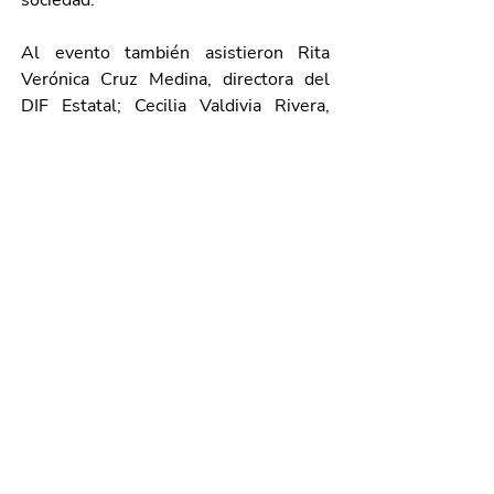
sociedad.
Al evento también asistieron Rita 
Verónica Cruz Medina, directora del 
DIF Estatal; Cecilia Valdivia Rivera, 
directora de Gestión Social del DIF 
Estatal y Bryan Israel Galván Ávila, 
beneficiario.
Galería de imágenes