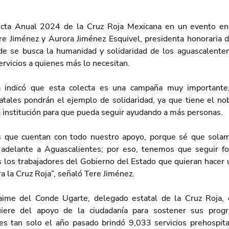
ecta Anual 2024 de la Cruz Roja Mexicana en un evento enc
e Jiménez y Aurora Jiménez Esquivel, presidenta honoraria d
nde se busca la humanidad y solidaridad de los aguascalenten
ervicios a quienes más lo necesitan.
 indicó que esta colecta es una campaña muy importante,
atales pondrán el ejemplo de solidaridad, ya que tiene el nob
ta institución para que pueda seguir ayudando a más personas.
es que cuentan con todo nuestro apoyo, porque sé que solam
delante a Aguascalientes; por eso, tenemos que seguir for
s los trabajadores del Gobierno del Estado que quieran hacer u
ra la Cruz Roja”, señaló Tere Jiménez.
Jaime del Conde Ugarte, delegado estatal de la Cruz Roja, 
quiere del apoyo de la ciudadanía para sostener sus prog
es tan solo el año pasado brindó 9,033 servicios prehospita