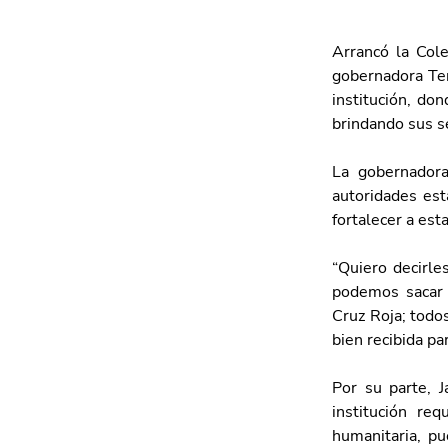
Arrancó la Col
gobernadora Ter
institución, do
brindando sus s
La gobernadora
autoridades est
fortalecer a es
“Quiero decirl
podemos sacar a
Cruz Roja; todo
bien recibida pa
Por su parte, 
institución re
humanitaria, pu