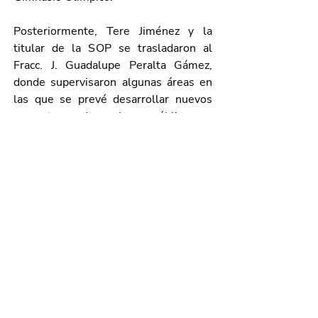
Posteriormente, Tere Jiménez y la 
titular de la SOP se trasladaron al 
Fracc. J. Guadalupe Peralta Gámez, 
donde supervisaron algunas áreas en 
las que se prevé desarrollar nuevos 
proyectos de obra pública e 
infraestructura urbana para beneficio 
de quienes viven en esta zona del 
oriente de la ciudad.
Galería de imágenes