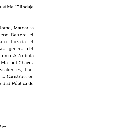
ticia “Blindaje 
Romo, Margarita 
eno Barrera; el 
co Lozada; el 
cal general del 
tonio Arámbula 
 Maribel Chávez 
calientes, Luis 
 la Construcción 
idad Pública de 