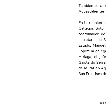
También se come
Aguascalientes”
En la reunión p
Gallegos Soto; 
coordinador d
secretario de S
Estado, Manuel
López; la deleg
Arriaga; el jef
Gaistardo Serran
de la Paz en Ag
San Francisco d