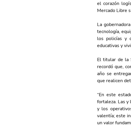
el corazón logí
Mercado Libre so
La gobernadora 
tecnología, equi
los policías y
educativas y viv
El titular de l
recordó que, co
año se entregar
que realicen det
“En este estad
fortaleza. Las y
y los operativo
valentía; este i
un valor fundame