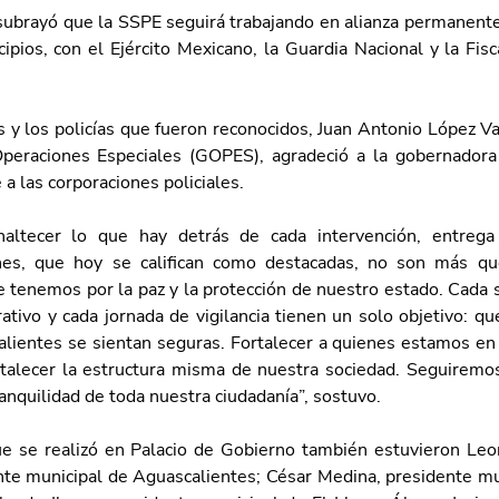
subrayó que la SSPE seguirá trabajando en alianza permanente c
pios, con el Ejército Mexicano, la Guardia Nacional y la Fisc
y los policías que fueron reconocidos, Juan Antonio López Val
eraciones Especiales (GOPES), agradeció a la gobernadora 
a las corporaciones policiales.
naltecer lo que hay detrás de cada intervención, entrega
nes, que hoy se califican como destacadas, no son más que 
tenemos por la paz y la protección de nuestro estado. Cada s
tivo y cada jornada de vigilancia tienen un solo objetivo: que
lientes se sientan seguras. Fortalecer a quienes estamos en l
rtalecer la estructura misma de nuestra sociedad. Seguiremos
ranquilidad de toda nuestra ciudadanía”, sostuvo.
e se realizó en Palacio de Gobierno también estuvieron Le
nte municipal de Aguascalientes; César Medina, presidente mun