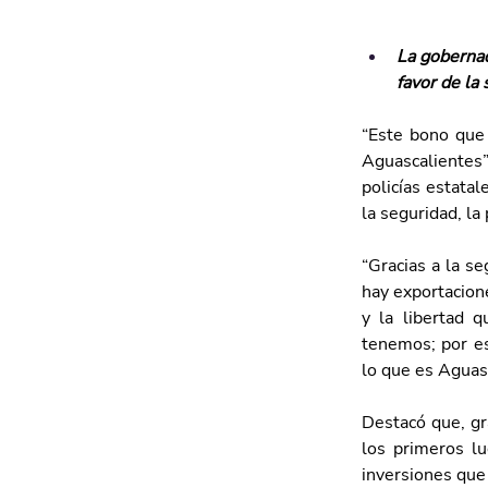
La gobernad
favor de la
“Este bono que 
Aguascalientes”
policías estatal
la seguridad, la 
“Gracias a la se
hay exportacione
y la libertad q
tenemos; por es
lo que es Aguas
Destacó que, gra
los primeros lu
inversiones que