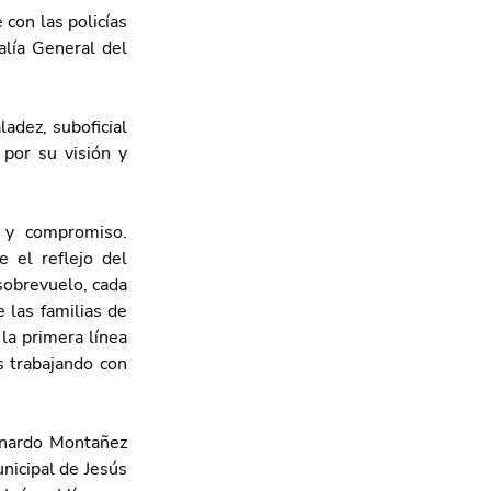
on las policías 
alía General del 
adez, suboficial 
por su visión y 
 y compromiso. 
el reflejo del 
obrevuelo, cada 
 las familias de 
a primera línea 
 trabajando con 
onardo Montañez 
icipal de Jesús 