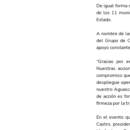
De igual forma 
de los 11 munici
Estado.
A nombre de las 
del Grupo de Op
apoyo constante 
“Gracias por e
Nuestras accio
compromiso que 
despliegue opera
nuestro Aguasca
de acción es fo
firmeza por la t
En el evento qu
Castro, preside