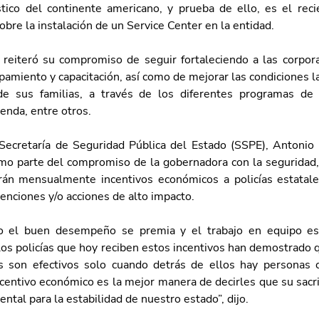
stico del continente americano, y prueba de ello, es el reci
bre la instalación de un Service Center en la entidad.
reiteró su compromiso de seguir fortaleciendo a las corpor
pamiento y capacitación, así como de mejorar las condiciones la
 de sus familias, a través de los diferentes programas de 
ienda, entre otros.
a Secretaría de Seguridad Pública del Estado (SSPE), Antonio
mo parte del compromiso de la gobernadora con la seguridad, a
án mensualmente incentivos económicos a policías estatale
enciones y/o acciones de alto impacto. 
o el buen desempeño se premia y el trabajo en equipo es
 los policías que hoy reciben estos incentivos han demostrado q
s son efectivos solo cuando detrás de ellos hay personas c
ncentivo económico es la mejor manera de decirles que su sacrifi
ntal para la estabilidad de nuestro estado”, dijo.