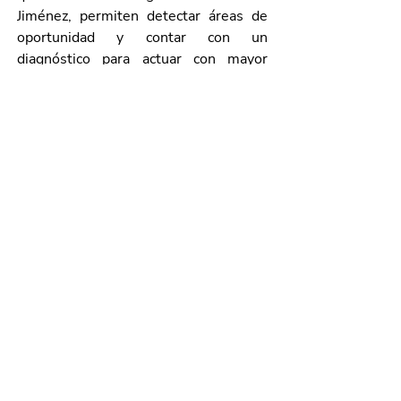
Jiménez, permiten detectar áreas de 
oportunidad y contar con un 
diagnóstico para actuar con mayor 
precisión en los rubros que requieren 
más atención, y así avanzar con rapidez 
en el proceso de recuperación.
Galería de imágenes