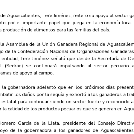
e Aguascalientes, Tere Jiménez, reiteró su apoyo al sector ga
to por el importante papel que juega en la economía local y
a producción de alimentos para las familias del país.
 la Asamblea de la Unión Ganadera Regional de Aguascalient
jo de la Confederación Nacional de Organizaciones Ganadera
 entidad, Tere Jiménez señaló que desde la Secretaría de Des
l (Sedrae) se continuará impulsando al sector pecuario a
ramas de apoyo al campo.
 la gobernadora adelantó que en los próximos días present
mbatir los daños por la sequía y exhortó a los ganaderos a tra
estatal para continuar siendo un sector fuerte y reconocido a 
r la calidad de los productos pecuarios que se generan en Agu
Homero García de la Llata, presidente del Consejo Directi
poyo de la gobernadora a los ganadores de Aguascalientes 