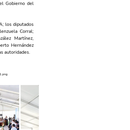
el Gobierno del 
; los diputados 
nzuela Corral; 
ález Martínez, 
berto Hernández 
as autoridades.