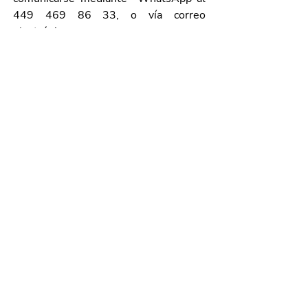
449 469 86 33, o vía correo 
electrónico a 
raul.rubalcava@autoliv.com
.
Galería de imágenes