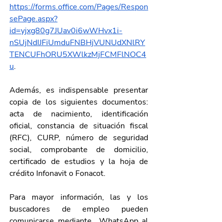
https://forms.office.com/Pages/Respon
sePage.aspx?
id=yjxg80g7JUav0i6wWHvx1i-
nSUjNdIJFiUmduFNBHjVUNUdXNlRY
TENCUFhORU5XWlkzMjFCMFlNOC4
u
.
Además, es indispensable presentar 
copia de los siguientes documentos: 
acta de nacimiento, identificación 
oficial, constancia de situación fiscal 
(RFC), CURP, número de seguridad 
social, comprobante de domicilio, 
certificado de estudios y la hoja de 
crédito Infonavit o Fonacot.
Para mayor información, las y los 
buscadores de empleo pueden 
comunicarse mediante  WhatsApp al 