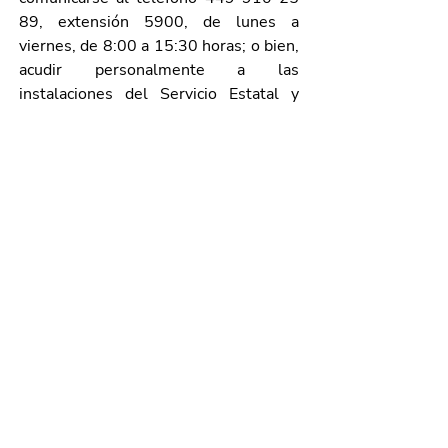
89, extensión 5900, de lunes a 
viernes, de 8:00 a 15:30 horas; o bien, 
acudir personalmente a las 
instalaciones del Servicio Estatal y 
Nacional de Empleo en Av. Manuel 
Gómez Morín s/n, Nave 55, colonia 
Ferronales, en el Ficotrece.
Galería de imágenes