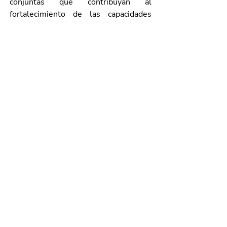
conjuntas que contribuyan al 
fortalecimiento de las capacidades 
policiales.
Finalmente, ambas partes coincidieron 
en la importancia de mantener una 
comunicación permanente y estrechar 
los lazos de cooperación internacional 
para seguir promoviendo estrategias 
que favorezcan la seguridad, la paz 
social y la tranquilidad de la 
ciudadanía.
Galería de imágenes