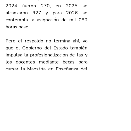
2024 fueron 270; en 2025 se 
alcanzaron 927 y para 2026 se 
contempla la asignación de mil 080 
horas base.
Pero el respaldo no termina ahí, ya 
que el Gobierno del Estado también 
impulsa la profesionalización de las y 
los docentes mediante becas para 
cursar la Maestría en Enseñanza del 
Inglés en el Centro Regional de 
Educación Normal de Aguascalientes 
(CRENA). Gracias a ello, actualmente 
el estado cuenta incluso con docentes 
de inglés con estudios de doctorado.
Jaqueline reconoce que esta 
preparación constante beneficia 